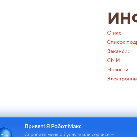
ИН
О нас
Список под
Вакансии
СМИ
Новости
Электронны
Привет! Я Робот Макс
и онлайн-чата в некоторых случаях потребуется ввод персона
Спросите меня об услуге или сервисе —