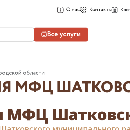
О нас
Контакты
Кви
Все услуги
одской области
Я МФЦ ШАТКОВ
я МФЦ Шатковск
Шатковского муниципального р