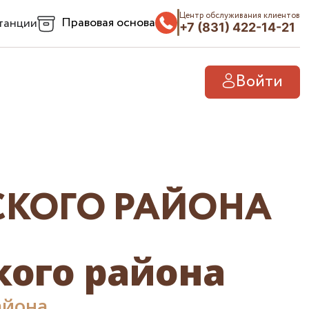
Центр обслуживания клиентов
Правовая основа
танции
+7 (831) 422-14-21
Войти
СКОГО РАЙОНА
ого района
айона