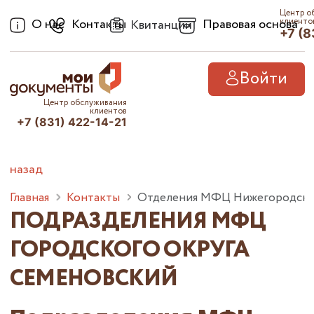
Центр о
О нас
Контакты
Правовая основа
клиенто
Квитанции
+7 (8
Войти
Центр обслуживания
клиентов
+7 (831) 422-14-21
назад
Главная
Контакты
Отделения МФЦ Нижегородско
ПОДРАЗДЕЛЕНИЯ МФЦ
ГОРОДСКОГО ОКРУГА
СЕМЕНОВСКИЙ