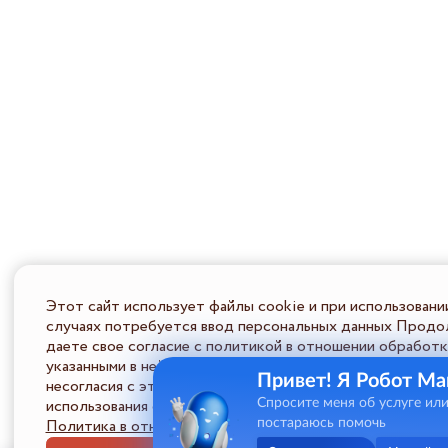
Этот сайт использует файлы cookie и при использовани
случаях потребуется ввод персональных данных Продол
даете свое согласие с политикой в отношении обработк
указанными в ней условиями обработки персональной ин
Привет! Я Робот Ма
несогласия с этими условиями Пользователь должен во
использования сайта.
Спросите меня об услуге ил
Политика в отношении обработки ПД
постараюсь помочь