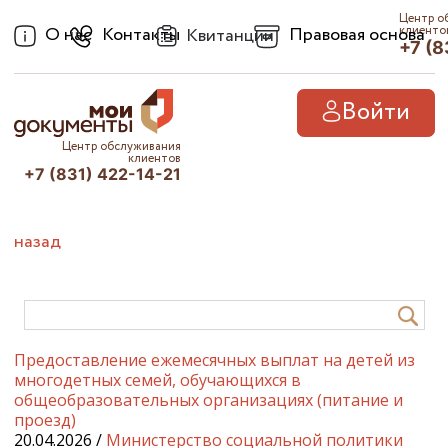
Центр о
О нас
Контакты
Правовая основа
клиенто
Квитанции
+7 (8
Войти
Центр обслуживания
клиентов
+7 (831) 422-14-21
назад
Предоставление ежемесячных выплат на детей из
многодетных семей, обучающихся в
общеобразовательных организациях (питание и
проезд)
20.04.2026 /
Министерство социальной политики