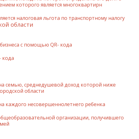
ением которого является многоквартирн
яется налоговая льгота по транспортному налогу
кой области
 бизнеса с помощью QR- кода
- кода
на семью, среднедушевой доход которой ниже
ородской области
на каждого несовершеннолетнего ребенка
общеобразовательной организации, получившего
емей