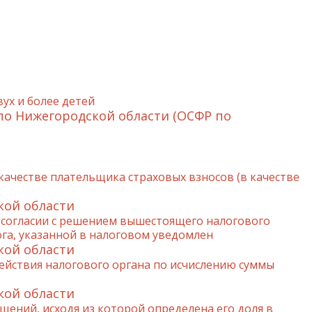
х и более детей
по Нижегородской области (ОСФР по
 качестве плательщика страховых взносов (в качестве
кой области
есогласии с решением вышестоящего налогового
га, указанной в налоговом уведомлен
кой области
ействия налогового органа по исчислению суммы
кой области
ений, исходя из которой определена его доля в