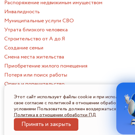
Распоряжение недвижимым имуществом
Инвалидность
Муниципальные услуги СВО
Утрата близкого человека
Строительство от А до Я
Создание семьи
Смена места жительства
Приобретение жилого помещения
Потеря или поиск работы
Опека и попечительство
ПОРТАЛ МНОГОФУНКЦИОНАЛЬНЫХ ЦЕНТРОВ
ПРЕДОСТАВЛЕНИЯ ГОСУДАРСТВЕННЫХ И МУНИЦИПАЛЬНЫХ
Этот сайт использует файлы cookie и при использовани
УСЛУГ НИЖЕГОРОДСКОЙ ОБЛАСТИ
свое согласие с политикой в отношении обработки перс
Политика в отношении обработки ПДн
Информация 
условиями Пользователь должен воздержаться от испол
© 2026
Политика в отношении обработки ПД
Принять и закрыть