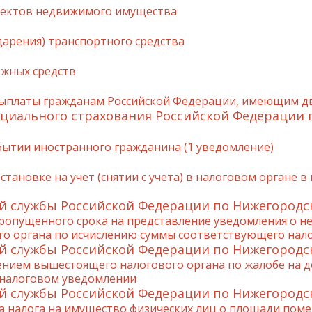
ъектов недвижимого имущества
дарения) транспортного средства
ежных средств
ыплаты гражданам Российской Федерации, имеющим дву
циального страхования Российской Федерации 
ытии иностранного гражданина (1 уведомление)
тановке на учет (снятии с учета) в налоговом органе в
й службы Российской Федерации по Нижегородс
ропущенного срока на представление уведомления о н
ого органа по исчислению суммы соответствующего нало
й службы Российской Федерации по Нижегородс
ением вышестоящего налогового органа по жалобе на д
 налоговом уведомлении
й службы Российской Федерации по Нижегородс
налога на имущество физических лиц о площади помещ