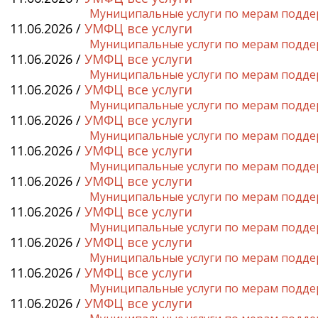
Муниципальные услуги по мерам поддер
11.06.2026 /
УМФЦ все услуги
Муниципальные услуги по мерам подде
11.06.2026 /
УМФЦ все услуги
Муниципальные услуги по мерам поддер
11.06.2026 /
УМФЦ все услуги
Муниципальные услуги по мерам подде
11.06.2026 /
УМФЦ все услуги
Муниципальные услуги по мерам поддер
11.06.2026 /
УМФЦ все услуги
Муниципальные услуги по мерам подде
11.06.2026 /
УМФЦ все услуги
Муниципальные услуги по мерам подде
11.06.2026 /
УМФЦ все услуги
Муниципальные услуги по мерам поддер
11.06.2026 /
УМФЦ все услуги
Муниципальные услуги по мерам подде
11.06.2026 /
УМФЦ все услуги
Муниципальные услуги по мерам поддер
11.06.2026 /
УМФЦ все услуги