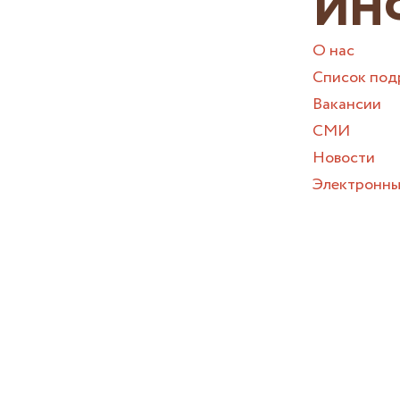
ИН
О нас
Список под
Вакансии
СМИ
Новости
Электронны