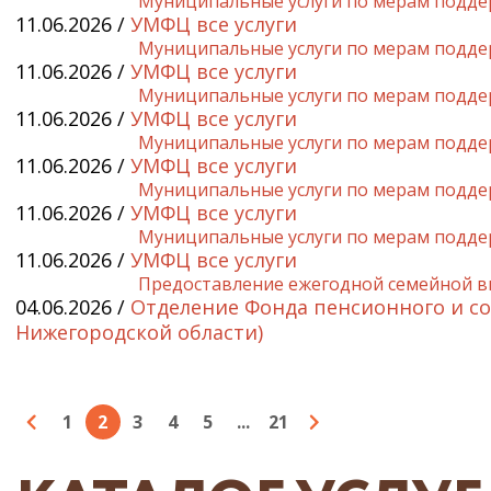
Муниципальные услуги по мерам поддер
11.06.2026 /
УМФЦ все услуги
Муниципальные услуги по мерам подде
11.06.2026 /
УМФЦ все услуги
Муниципальные услуги по мерам поддерж
11.06.2026 /
УМФЦ все услуги
Муниципальные услуги по мерам подде
11.06.2026 /
УМФЦ все услуги
Муниципальные услуги по мерам подде
11.06.2026 /
УМФЦ все услуги
Муниципальные услуги по мерам подде
11.06.2026 /
УМФЦ все услуги
Предоставление ежегодной семейной в
04.06.2026 /
Отделение Фонда пенсионного и со
Нижегородской области)
1
2
3
4
5
...
21