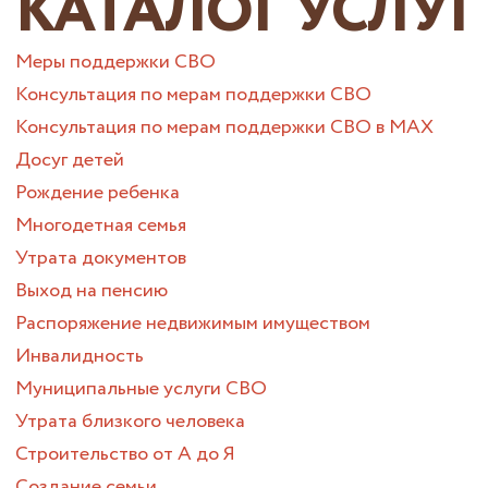
КАТАЛОГ УСЛУГ
Меры поддержки СВО
Консультация по мерам поддержки СВО
Консультация по мерам поддержки СВО в МАХ
Досуг детей
Рождение ребенка
Многодетная семья
Утрата документов
Выход на пенсию
Распоряжение недвижимым имуществом
Инвалидность
Муниципальные услуги СВО
Утрата близкого человека
Строительство от А до Я
Создание семьи