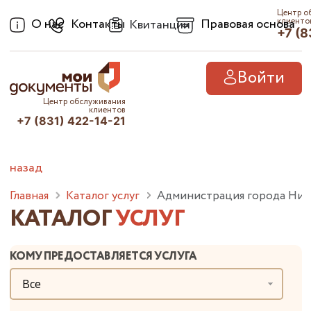
Центр о
О нас
Контакты
Правовая основа
клиенто
Квитанции
+7 (8
Войти
Центр обслуживания
клиентов
+7 (831) 422-14-21
назад
Главная
Каталог услуг
Администрация города Ниж
КАТАЛОГ
УСЛУГ
КОМУ ПРЕДОСТАВЛЯЕТСЯ УСЛУГА
Все