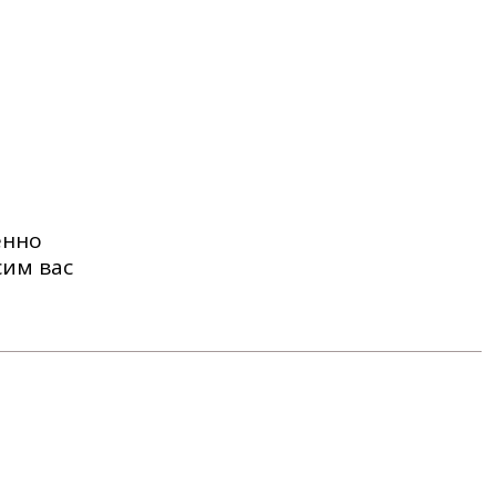
енно
сим вас