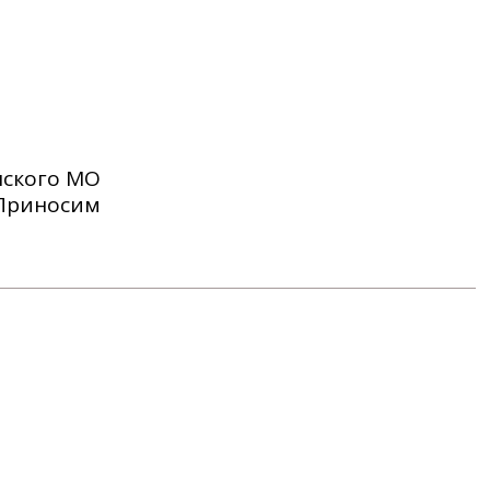
нского МО
 Приносим