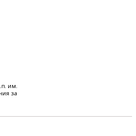
п. им.
ния за