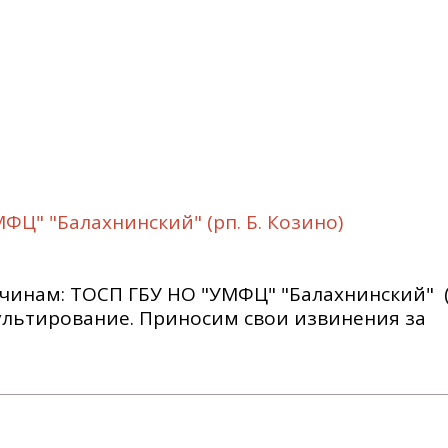
Ц" "Балахнинский" (рп. Б. Козино)
чинам: ТОСП ГБУ НО "УМФЦ" "Балахнинский" (р
нсультирование. Приносим свои извинения за