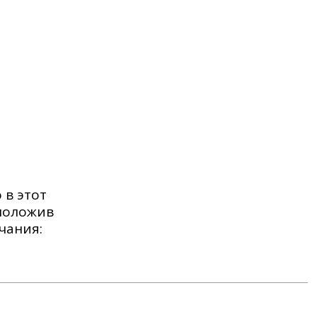
 в этот
 положив
чания: