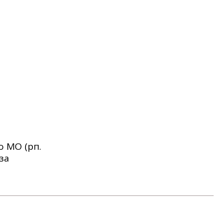
 МО (рп.
за