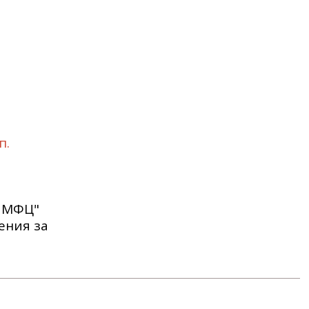
п.
й МФЦ"
нения за